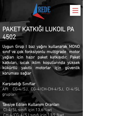
PAKET KATKIĞI LUKOIL PA
4502
Uygun Grup I baz yağını kullanarak MONO
sınıf ve çok fonksiyonlu multigrade motor
yağları için hazır paket katkısıdır. Paket
katkıları, sıcak iklim koşullarında yüksek
kükürtlü yakıtlı motorlar için güvenlik
koruması sağlar
Karşıladığı Sınıflar
API CG‐4/SJ, CG-4/CH-CH-4/SJ, CI-4/SL
grupları
Tavsiye Edilen Kullanım Oranları
CI-4/SL sınıfı için 13,6 %wt
CH-4/CG-4/SJ sınıfı için 11,9 %wt